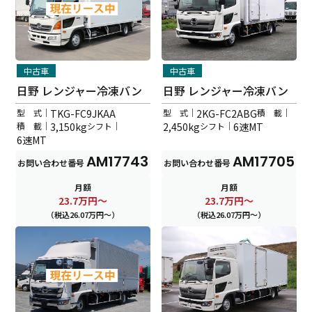
中古車
中古車
日野 レンジャー冷凍バン
日野 レンジャー冷凍バン
型 式｜
2KG-FC2ABG
積 載｜
型 式｜
TKG-FC9JKAA
2,450kg
シフト｜
6速MT
積 載｜
3,150kg
シフト｜
6速MT
AM17743
AM17705
お問い合わせ番号
お問い合わせ番号
月額
月額
23.7
万円～
23.7
万円～
（税込26.07万円～）
（税込26.07万円～）