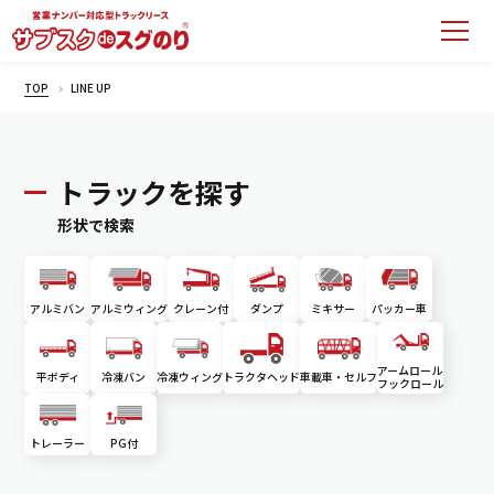
TOP
LINE UP
トラックを探す
形状で検索
アルミバン
アルミウィング
クレーン付
ダンプ
ミキサー
パッカー車
アームロール
平ボディ
冷凍バン
冷凍ウィング
トラクタヘッド
車載車・セルフ
フックロール
トレーラー
PG付