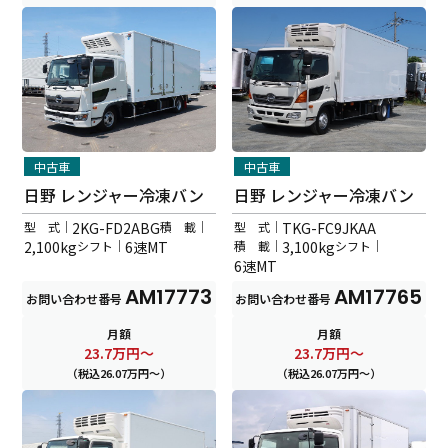
中古車
中古車
日野 レンジャー冷凍バン
日野 レンジャー冷凍バン
型 式｜
2KG-FD2ABG
積 載｜
型 式｜
TKG-FC9JKAA
2,100kg
シフト｜
6速MT
積 載｜
3,100kg
シフト｜
6速MT
AM17773
AM17765
お問い合わせ番号
お問い合わせ番号
月額
月額
23.7
万円～
23.7
万円～
（税込26.07万円～）
（税込26.07万円～）