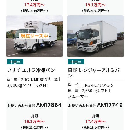
17.4
万円～
19.1
万円～
（税込19.14万円～）
（税込21.01万円～）
中古車
中古車
いすゞ エルフ冷凍バン
日野 レンジャーアルミバ
ン
型 式｜
2RG-NMR88N
積 載｜
3,000kg
シフト｜
6速MT
型 式｜
TKG-FC7JKAG改
積 載｜
2,650kg
シフト｜
スムーサー
AM17864
AM17749
お問い合わせ番号
お問い合わせ番号
月額
月額
19.1
万円～
17.4
万円～
（税込21.01万円～）
（税込19.14万円～）