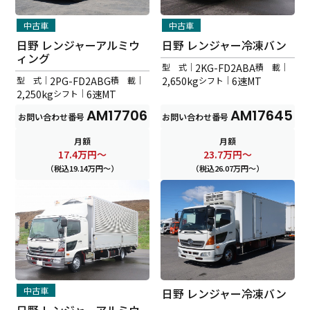
中古車
中古車
日野 レンジャーアルミウ
日野 レンジャー冷凍バン
ィング
型 式｜
2KG-FD2ABA
積 載｜
型 式｜
2PG-FD2ABG
積 載｜
2,650kg
シフト｜
6速MT
2,250kg
シフト｜
6速MT
AM17706
AM17645
お問い合わせ番号
お問い合わせ番号
月額
月額
17.4
万円～
23.7
万円～
（税込19.14万円～）
（税込26.07万円～）
中古車
日野 レンジャー冷凍バン
日野 レンジャーアルミウ