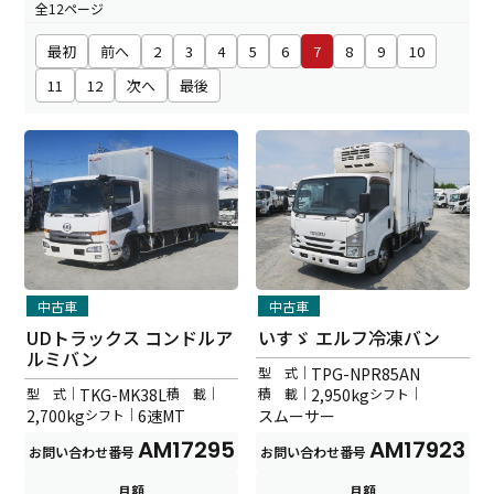
全12ページ
最初
前へ
2
3
4
5
6
7
8
9
10
11
12
次へ
最後
中古車
中古車
UDトラックス コンドルア
いすゞ エルフ冷凍バン
ルミバン
型 式｜
TPG-NPR85AN
型 式｜
TKG-MK38L
積 載｜
積 載｜
2,950kg
シフト｜
2,700kg
シフト｜
6速MT
スムーサー
AM17295
AM17923
お問い合わせ番号
お問い合わせ番号
月額
月額