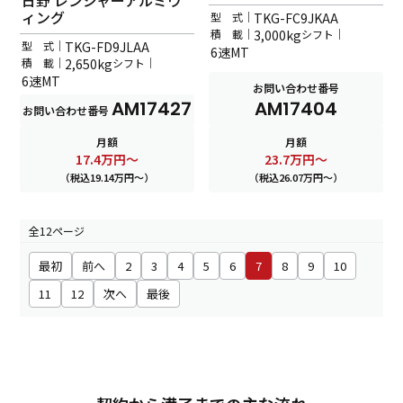
ィング
型 式｜
TKG-FC9JKAA
積 載｜
3,000kg
シフト｜
型 式｜
TKG-FD9JLAA
6速MT
積 載｜
2,650kg
シフト｜
6速MT
お問い合わせ番号
AM17427
AM17404
お問い合わせ番号
月額
月額
17.4
万円～
23.7
万円～
（税込19.14万円～）
（税込26.07万円～）
全12ページ
最初
前へ
2
3
4
5
6
7
8
9
10
11
12
次へ
最後