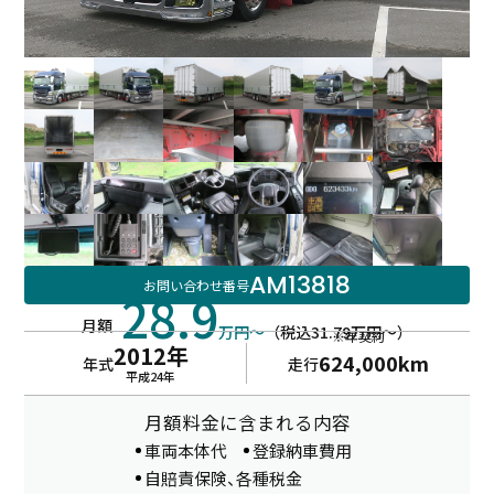
AM13818
お問い合わせ番号
28.9
月額
万円～
（税込31.79万円～）
※年契約
2012年
624,000km
年式
走行
平成24年
月額料金に含まれる内容
車両本体代
登録納車費用
自賠責保険、各種税金