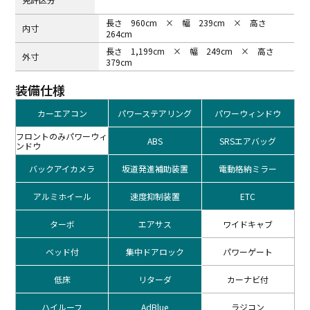
長さ 960cm × 幅 239cm × 高さ
内⼨
264cm
長さ 1,199cm × 幅 249cm × 高さ
外⼨
379cm
装備仕様
カーエアコン
パワーステアリング
パワーウィンドウ
フロントのみパワーウィ
ABS
SRSエアバッグ
ンドウ
バックアイカメラ
坂道発進補助装置
電動格納ミラー
アルミホイール
速度抑制装置
ETC
ターボ
エアサス
ワイドキャブ
ベッド付
集中ドアロック
パワーゲート
低床
リターダ
カーナビ付
ハイルーフ
AdBlue
ラジコン