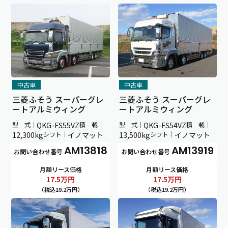
中古車
中古車
三菱ふそう スーパーグレ
三菱ふそう スーパーグレ
ートアルミウィング
ートアルミウィング
型 式｜
QKG-FS55VZ
積 載｜
型 式｜
QKG-FS54VZ
積 載｜
12,300kg
シフト｜
イノマット
13,500kg
シフト｜
イノマット
AM13818
AM13919
お問い合わせ番号
お問い合わせ番号
月額リース価格
月額リース価格
17.5
万円
17.5
万円
（税込19.2万円）
（税込19.2万円）