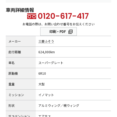
車両詳細情報
0120-617-417
お電話の際は、お問い合わせ番号をお伝えください
印刷・PDF
メーカー
三菱ふそう
⾛⾏距離
624,000km
⾞名
スーパーグレート
原動機
6R10
重量
大型
ミッション
イノマット
形状
アルミウィング／幌ウィング
サスペンション
エアサス