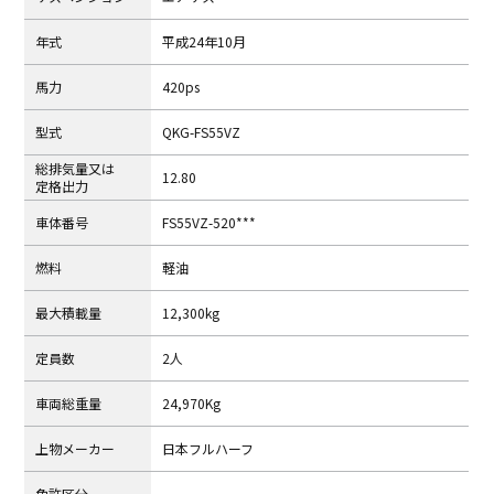
年式
平成24年10月
⾺⼒
420ps
型式
QKG-FS55VZ
総排気量⼜は
12.80
定格出⼒
⾞体番号
FS55VZ-520***
燃料
軽油
最⼤積載量
12,300kg
定員数
2人
⾞両総重量
24,970Kg
上物メーカー
日本フルハーフ
免許区分