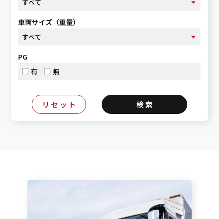
車両サイズ（重量）
PG
有
無