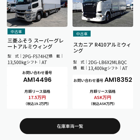
中古車
中古車
三菱ふそう スーパーグレ
スカニア R410アルミウィ
ートアルミウィング
ング
型 式｜
2PG-FS74HZ
積 載｜
型 式｜
2DG-LB6X2MLBQC
13,500kg
シフト｜
AT
積 載｜
13,400kg
シフト｜
AT
お問い合わせ番号
AM14496
AM18352
お問い合わせ番号
月額リース価格
月額リース価格
17.5
万円
ASK
万円
（税込19.2万円）
（税込ASK万円）
在庫車両一覧