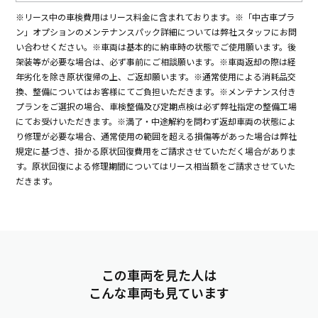
※リース中の車検費用はリース料金に含まれております。※「中古車プラ
ン」オプションのメンテナンスパック詳細については弊社スタッフにお問
い合わせください。※車両は基本的に納車時の状態でご使用願います。後
架装等が必要な場合は、必ず事前にご相談願います。※車両返却の際は経
年劣化を除き原状復帰の上、ご返却願います。※通常使用による消耗品交
換、整備についてはお客様にてご負担いただきます。※メンテナンス付き
プランをご選択の場合、車検整備及び定期点検は必ず弊社指定の整備工場
にてお受けいただきます。※満了・中途解約を問わず返却車両の状態によ
り修理が必要な場合、通常使用の範囲を超える損傷等があった場合は弊社
規定に基づき、掛かる原状回復費用をご請求させていただく場合がありま
す。原状回復による修理期間についてはリース相当額をご請求させていた
だきます。
この車両を見た人は
こんな車両も見ています