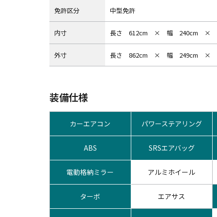
免許区分
中型免許
内⼨
長さ 612cm × 幅 240cm × 
外⼨
長さ 862cm × 幅 249cm × 
装備仕様
カーエアコン
パワーステアリング
ABS
SRSエアバッグ
電動格納ミラー
アルミホイール
ターボ
エアサス