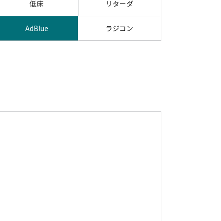
低床
リターダ
AdBlue
ラジコン