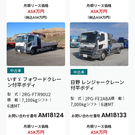
月額リース価格
月額リース価格
ASK
万円
ASK
万円
（税込ASK万円）
（税込ASK万円）
中古車
中古車
いすゞ フォワードクレー
日野 レンジャークレーン
ン付平ボディ
付平ボディ
型 式｜
2RG-FTR90U2
型 式｜
2PG-FE2ABA
積 載｜
積 載｜
7,100kg
シフト｜
7,000kg
シフト｜
6速MT
6速MT
AM18133
AM18124
お問い合わせ番号
お問い合わせ番号
月額リース価格
月額リース価格
ASK
万円
ASK
万円