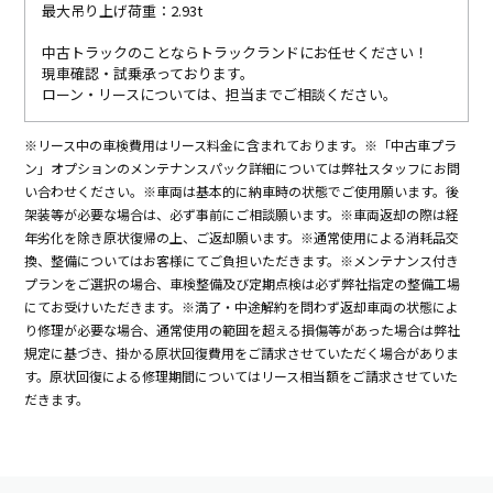
最大吊り上げ荷重：2.93t
中古トラックのことならトラックランドにお任せください！
現車確認・試乗承っております。
ローン・リースについては、担当までご相談ください。
※リース中の車検費用はリース料金に含まれております。※「中古車プラ
ン」オプションのメンテナンスパック詳細については弊社スタッフにお問
い合わせください。※車両は基本的に納車時の状態でご使用願います。後
架装等が必要な場合は、必ず事前にご相談願います。※車両返却の際は経
年劣化を除き原状復帰の上、ご返却願います。※通常使用による消耗品交
換、整備についてはお客様にてご負担いただきます。※メンテナンス付き
プランをご選択の場合、車検整備及び定期点検は必ず弊社指定の整備工場
にてお受けいただきます。※満了・中途解約を問わず返却車両の状態によ
り修理が必要な場合、通常使用の範囲を超える損傷等があった場合は弊社
規定に基づき、掛かる原状回復費用をご請求させていただく場合がありま
す。原状回復による修理期間についてはリース相当額をご請求させていた
だきます。