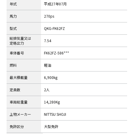
年式
平成27年07月
⾺⼒
270ps
型式
QKG-FK62FZ
総排気量⼜は
7.54
定格出⼒
⾞体番号
FK62FZ-586***
燃料
軽油
最⼤積載量
6,900kg
定員数
2人
⾞両総重量
14,280Kg
上物メーカー
NITTSU SHOJI
免許区分
大型免許