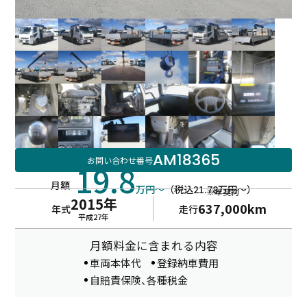
AM18365
お問い合わせ番号
19.8
月額
万円～
（税込21.78万円～）
※年契約
2015年
637,000km
年式
走行
平成27年
月額料金に含まれる内容
車両本体代
登録納車費用
自賠責保険、各種税金