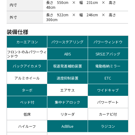
長さ 550cm × 幅 231cm × 高さ
内⼨
48cm
長さ 922cm × 幅 246cm × 高さ
外⼨
300cm
装備仕様
カーエアコン
パワーステアリング
パワーウィンドウ
フロントのみパワーウィ
ABS
SRSエアバッグ
ンドウ
バックアイカメラ
坂道発進補助装置
電動格納ミラー
アルミホイール
速度抑制装置
ETC
ターボ
エアサス
ワイドキャブ
ベッド付
集中ドアロック
パワーゲート
低床
リターダ
カーナビ付
ハイルーフ
AdBlue
ラジコン