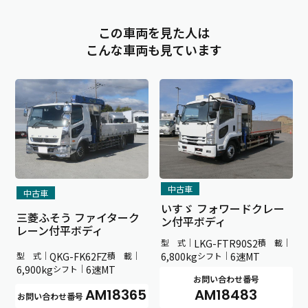
この車両を見た人は
こんな車両も見ています
中古車
中古車
いすゞ フォワードクレー
三菱ふそう ファイターク
ン付平ボディ
レーン付平ボディ
型 式｜
LKG-FTR90S2
積 載｜
型 式｜
QKG-FK62FZ
積 載｜
6,800kg
シフト｜
6速MT
6,900kg
シフト｜
6速MT
お問い合わせ番号
AM18365
AM18483
お問い合わせ番号