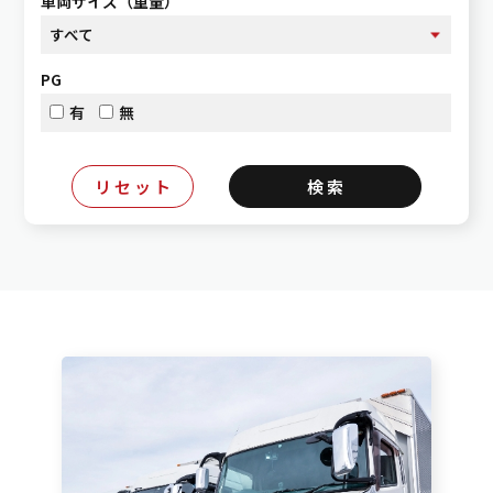
車両サイズ（重量）
PG
有
無