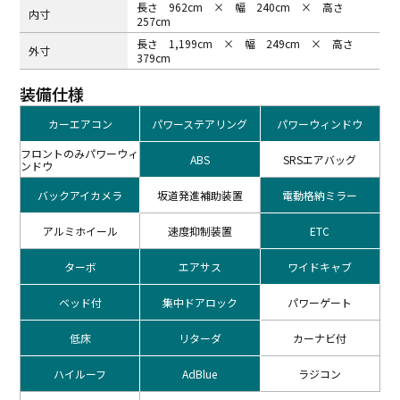
長さ 962cm × 幅 240cm × 高さ
内⼨
257cm
長さ 1,199cm × 幅 249cm × 高さ
外⼨
379cm
装備仕様
カーエアコン
パワーステアリング
パワーウィンドウ
フロントのみパワーウィ
ABS
SRSエアバッグ
ンドウ
バックアイカメラ
坂道発進補助装置
電動格納ミラー
アルミホイール
速度抑制装置
ETC
ターボ
エアサス
ワイドキャブ
ベッド付
集中ドアロック
パワーゲート
低床
リターダ
カーナビ付
ハイルーフ
AdBlue
ラジコン