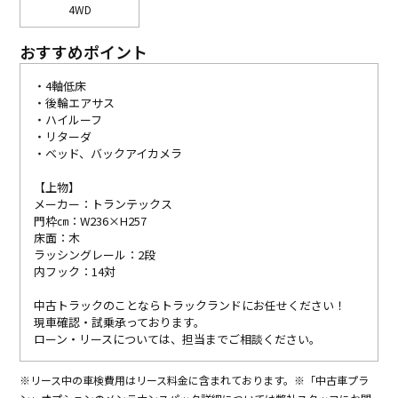
4WD
おすすめポイント
・4軸低床
・後輪エアサス
・ハイルーフ
・リターダ
・ベッド、バックアイカメラ
【上物】
メーカー：トランテックス
門枠㎝：W236×H257
床面：木
ラッシングレール：2段
内フック：14対
中古トラックのことならトラックランドにお任せください！
現車確認・試乗承っております。
ローン・リースについては、担当までご相談ください。
※リース中の車検費用はリース料金に含まれております。※「中古車プラ