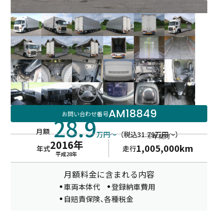
AM18849
お問い合わせ番号
28.9
月額
万円～
（税込31.79万円～）
※年契約
2016年
1,005,000km
年式
走行
平成28年
月額料金に含まれる内容
車両本体代
登録納車費用
自賠責保険、各種税金