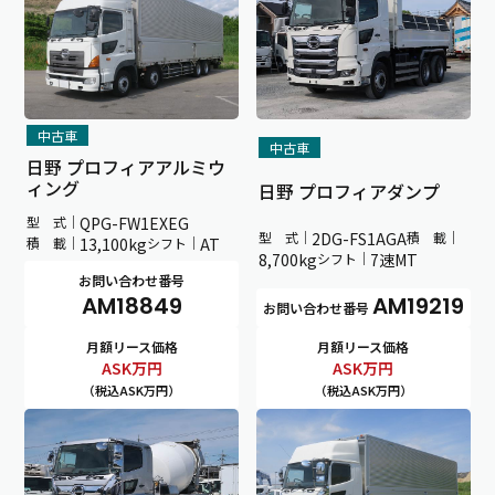
中古車
中古車
日野 プロフィアアルミウ
ィング
日野 プロフィアダンプ
型 式｜
QPG-FW1EXEG
型 式｜
2DG-FS1AGA
積 載｜
積 載｜
13,100kg
シフト｜
AT
8,700kg
シフト｜
7速MT
お問い合わせ番号
AM19219
AM18849
お問い合わせ番号
月額リース価格
月額リース価格
ASK
万円
ASK
万円
（税込ASK万円）
（税込ASK万円）