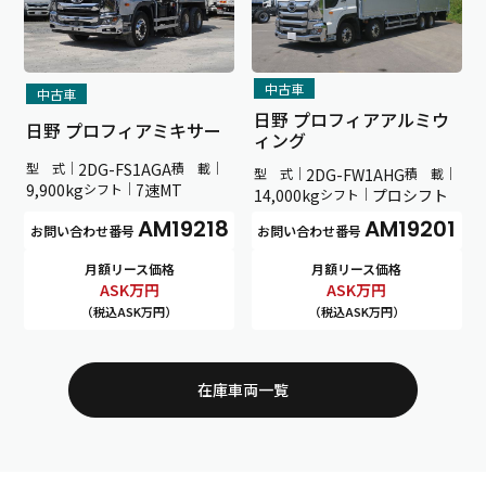
中古車
中古車
日野 プロフィアアルミウ
日野 プロフィアミキサー
ィング
型 式｜
2DG-FS1AGA
積 載｜
型 式｜
2DG-FW1AHG
積 載｜
9,900kg
シフト｜
7速MT
14,000kg
シフト｜
プロシフト
AM19218
AM19201
お問い合わせ番号
お問い合わせ番号
月額リース価格
月額リース価格
ASK
万円
ASK
万円
（税込ASK万円）
（税込ASK万円）
在庫車両一覧