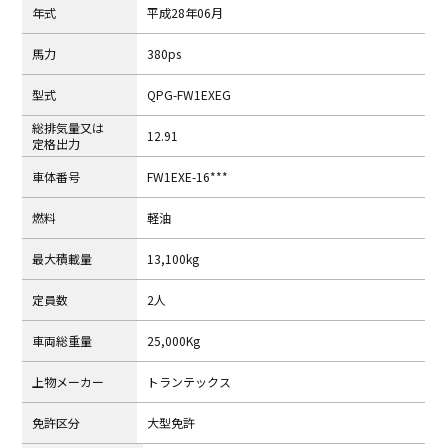
年式
平成28年06月
⾺⼒
380ps
型式
QPG-FW1EXEG
総排気量⼜は
12.91
定格出⼒
⾞体番号
FW1EXE-16***
燃料
軽油
最⼤積載量
13,100kg
定員数
2人
⾞両総重量
25,000Kg
上物メーカー
トランテックス
免許区分
大型免許